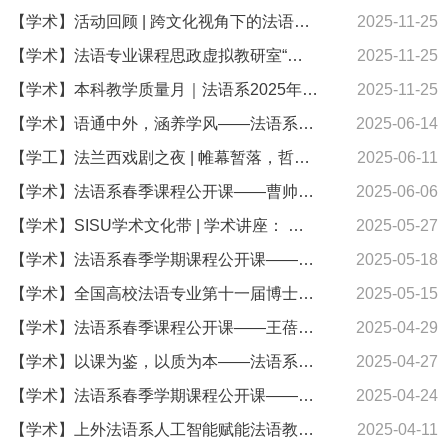
【学术】活动回顾 | 跨文化视角下的法语语言、文学及文化研究——爱奥尼亚大学Maria Tsigou教授学术讲座
2025-11-25
【学术】法语专业课程思政虚拟教研室“高级法语”课程思政研讨会成功举办
2025-11-25
【学术】本科‌教学质量月｜法语系2025年秋季公开课精彩回顾‌
2025-11-25
【学术】语通中外，涵养学风——法语系“教学质量月”活动回顾
2025-06-14
【学工】法兰西戏剧之夜 | 帷幕暂落，哲思永绽
2025-06-11
【学术】法语系春季课程公开课——曹帅：“体育法国”：让运动更开放
2025-06-06
【学术】SISU学术文化带 | 学术讲座： 百年来致力于中国文学法译的翻译家及其贡献
2025-05-27
【学术】法语系春季学期课程公开课——刘常津：绝对君主制下的文化：“保护”与“桎梏”
2025-05-18
【学术】全国高校法语专业第十一届博士生论坛暨第十八届硕士生论坛在上外成功举行
2025-05-15
【学术】法语系春季课程公开课——王蓓丽：融合技术与人文的法语口语课堂新探索
2025-04-29
【学术】以课为鉴，以质为本——法语系“教学质量周”精彩回顾
2025-04-27
【学术】法语系春季学期课程公开课——白睿：数字时代的技术理性与人文关怀
2025-04-24
【学术】上外法语系人工智能赋能法语教学研讨会成功举办
2025-04-11