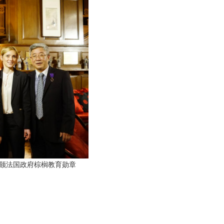
榈教育勋章