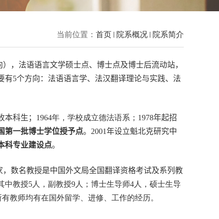
当前位置：
首页
院系概况
院系简介
向），
法语语言文学
硕士点、博士点及博士后流动站，
要有
5
个方向：法语语言学、法汉翻译理论与实践、法
收本科生；
1964
年，学校成立德法语系；
1978
年起招
国第一批博士学位授予点
。
2001
年设立魁北克研究中
本科专业建设点
。
家
，
数名教授是中国外文局全国翻译资格考试及系列教
其中教授
5
人，副教授
9
人；博士生导师
4
人，硕士生导
所有教师均有在国外留学、进修、工作的经历。