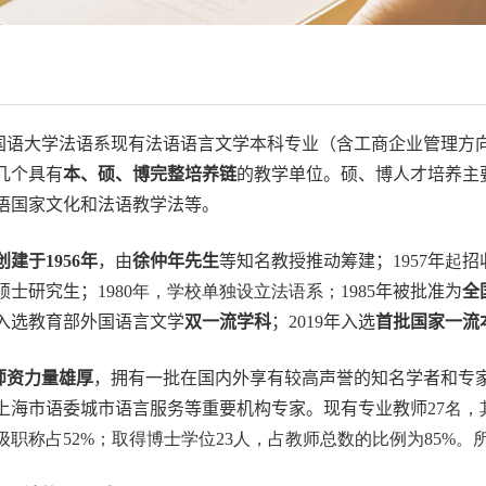
国语大学法语
系现有
法语
语言文学本科
专业（含工商企业管理方
几个具有
本、硕、博完整培养链
的
教学
单位
。
硕、博人才培养主
语国家文化和法语教学法
等
。
创建于
1956
年
，
由
徐仲年
先生
等知名教授推动筹建
；
1957
年
起
招
硕士研究生；
1980
年，学校单独设立法语系；
1985
年被批准为
全
入选教育部外国语言文学
双一流学科
；
2019
年入选
首批
国家一流
师资力量雄厚
，拥有一批在国内外享有较高声誉的知名学者和专
上海市语委城市语言服务等重要机构专家。现有专业教师
2
7
名，
级职称占
5
2
%
；取得博士学位
2
3
人，占教师总数的比例为
8
5
%
。