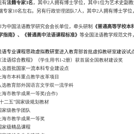
现
有
法籍
专家3
名
，
其中2
人拥有博士学位，其中1位为艺术史副教授
端专家
10
名左右。
另有行政
管理团队
7
人，其中
2
人拥有博士学位
作为中国法语教学研究会会长单位，牵头研制
《普通高等学校本
学指南》、《普通高中法语课程标准》
等全国法语教学规范文件
：
法语专业课程思政虚拟教研室
进入教育部首批虚拟教研室建设
试
《
法语综合教程》（
学生用书
1-2
册
）
获首届全国教材建设奖
入选
首批
国家一流本科专业建设点
上海市本科重点教学改革项目
入选教育部外国语言文学双一流学科
上海市教学成果一等奖
(
合作
)
“十二五”国家级规划教材
国家级教学团队
上海市教学成果一等奖
国
家
级精品课程