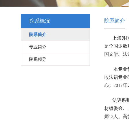
院系简介
院系概况
院系简介
上海外
是全国少数
专业简介
国文学、法
院系领导
本
专业
收
法语专业
心；
2017
年
法语系
材编委会、
师
1
2
人。高