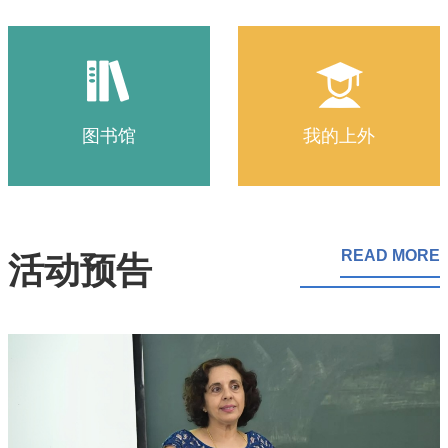
法语系于近日开展了2026届优秀本科应届
毕业生免试攻读硕士学位研究生的选拔工
作。经学生自主申请，法语系研究生推荐
工作小组选拔，按照综合成绩高低确定11
图书馆
我的上外
名学生（白若丁 瞿翛琪 黄煜焜 钱宇涵 程
微 安祺 郑程峻 李贤 徐楠 季子楠 陈静
怡）获得普通推免推荐资格，以及1名学
生（张栩佳）获得普通推免递补资格。现
READ MORE
对以上12名学生进行公示。公示日期：
活动预告
2025年9月9日-2025年9月12日公示期
间，如有异议，请联系法语系研究生推荐
工作小组。联系邮箱：
frenchjw@163.com法语系2025年9月9日