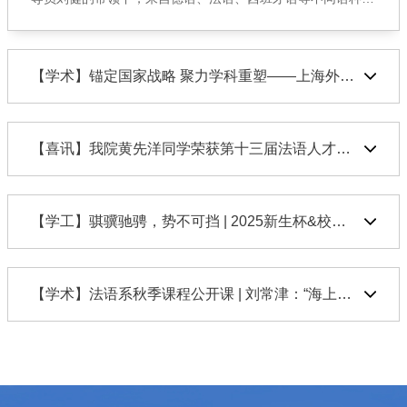
近四十位学生参加活动，近距离感受中国网络文学产业活力，
了解中国文化出海前沿实践。 活动伊始，阅文集团人力资源
部总监罗泽廷对上外师生的到访表示热烈欢迎。作为中国网文
【学术】锚定国家战略 聚力学科重塑——上海外国语大学欧洲学院召开学科建设专家指导会
出海的领军企业，阅文旗下起点国际（WebNovel）已构建起
覆盖全球的数字阅读与创作平台，涵盖英语、法语、德语、西
班牙语、葡萄牙语等数十种语言。参观中，同学们在讲解员引
【喜讯】我院黄先洋同学荣获第十三届法语人才竞赛全国总冠军
导下参观一楼展馆，通过图文、视频及实物展示，全面了解企
业发展历程、业务布局、IP生态建设及行业影响力。随后，大
家登上十楼观景平台，远眺陆家嘴壮丽景观，直观感受上海国
际化大都市的蓬勃生机。 交流座谈会在和谐融洽的氛围中顺
【学工】骐骥驰骋，势不可挡 | 2025新生杯&校长杯&体育文化节回顾
利举行。钱俊妮简要介绍了上外欧洲学院的人才培养特色，期
待依托学院多语种人才优势与阅文集团产业资源，探索合作路
径，创新协同育人。刘健在发言中提到校企合作对提升学生实
【学术】法语系秋季课程公开课 | 刘常津：“海上新丝路，中法共发展” —— “一带一路”视角下中、法两国港口 合作成果与展望
践能力、拓宽就业视野的重要性，衷心感谢阅文集团为欧洲学
院师生搭建的优质实践平台。 阅文集团校园招